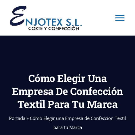
Skip
to
Tog
content
Nav
Inicio
Nosotros
Cómo Elegir Una
Corte Textil
Empresa De Confección
Textil Para Tu Marca
Confección Text
Portada
»
Cómo Elegir una Empresa de Confección Textil
Blog
para tu Marca